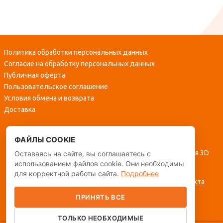
Политика обработки персональных данных
Согласие на обработку персональных данных
Публичная оферта
Пользовательское соглашение
Условия обмена и возврата
Доставка
ФАЙЛЫ COOKIE
my3d.art - современное производство филаментов для 3D
Оставаясь на сайте, вы соглашаетесь с
использованием файлов cookie. Они необходимы
печати
для корректной работы сайта.
Подробнее
2020,
DIGITAL.ERA. Разработка и тех. поддержка проекта
ПРИНЯТЬ ВСЕ
Работает на
InSales
ТОЛЬКО НЕОБХОДИМЫЕ