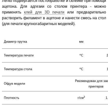
Легко подвергается постобработке и склейке при помощи
ацетона. Для адгезии со столом принтера - можно
применять
клей для 3D печати
или предварительно
растворить филамент в ацетоне и нанести смесь на стол
(для печати крупногабаритных моделей).
Диаметр прутка
мм
о
Температура печати
С
о
Температура стола
С
Рекомендован для за
Обдув модели
принтеров
3
Плотность
г/см
1