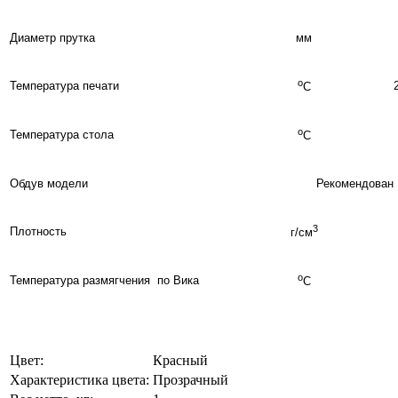
Диаметр прутка
мм
о
Температура печати
С
о
Температура стола
С
Обдув модели
Рекомендован
3
Плотность
г/см
о
Температура размягчения по Вика
С
Цвет:
Красный
Характеристика цвета:
Прозрачный