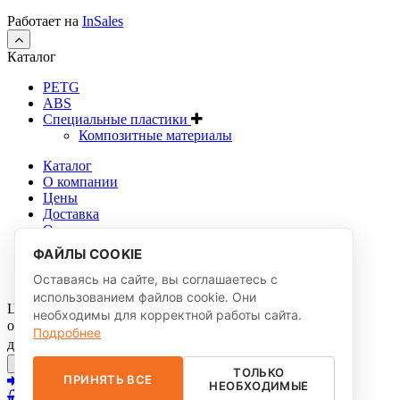
Работает на
InSales
Каталог
PETG
ABS
Специальные пластики
Композитные материалы
Каталог
О компании
Цены
Доставка
Оплата
Контакты
ФАЙЛЫ COOKIE
Личный кабинет
Блог
Оставаясь на сайте, вы соглашаетесь с
использованием файлов cookie. Они
Цена
необходимы для корректной работы сайта.
от
Подробнее
до
Применить
Сбросить фильтр
ТОЛЬКО
ПРИНЯТЬ ВСЕ
(Войти)
НЕОБХОДИМЫЕ
0
Корзина:
0 руб