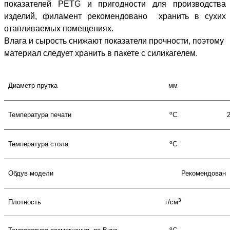
показателей PETG и пригодности
для производства
изделий, филамент рекомендовано хранить в сухих
отапливаемых помещениях.
Влага и сырость снижают показатели прочности, поэтому
материал следует хранить в пакете с силикагелем
.
Диаметр прутка
мм
о
Температура печати
С
о
Температура стола
С
Обдув модели
Рекомендован
3
Плотность
г/см
о