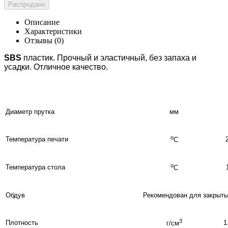
Распродано
Описание
Характеристики
Отзывы (0)
SBS
пластик. Прочный и эластичный, без запаха и
усадки. Отличное качество.
Диаметр прутка
мм
о
Температура печати
С
о
Температура стола
С
Обдув
Рекомендован для закрыты
3
Плотность
1
г/см