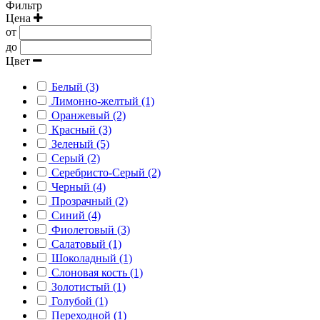
Фильтр
Цена
от
до
Цвет
Белый (3)
Лимонно-желтый (1)
Оранжевый (2)
Красный (3)
Зеленый (5)
Серый (2)
Серебристо-Серый (2)
Черный (4)
Прозрачный (2)
Синий (4)
Фиолетовый (3)
Салатовый (1)
Шоколадный (1)
Слоновая кость (1)
Золотистый (1)
Голубой (1)
Переходной (1)